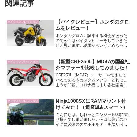
関連記事
【バイクレビュー】ホンダのグロ
バイクインプレッション
ムをレビュー！
ホンダのグロムに試乗する機会があった
ので今回はバイクレビューをしていきた
いと思います。結果からいうとめちゃく
ちゃ面白いバイクでした！
【新型CRF250L】MD47の国産社
バイクインプレッション
外マフラーを比較してみました！
CRF250L（MD47）ユーザーを悩ませて
いるであろうカスタムマフラーどれにし
ようか問題。コロナ禍により各社開発、
供給が遅れていましたが各社のカスタム
マフラーがぼちぼち出揃ってきたので、
各社のものを比較検討してみました。
Ninja1000SXにRAMマウント付
バイクインプレッション
けてみた！（超簡単&スマート）
こんにちは。しれっとニンジャ1000に乗
り換えてしまいました。今回は最近のバ
イクに必須のスマホホルダーを取り付け
てみたので、忘備録を兼ねてやり方を紹
介していきたいと思います。