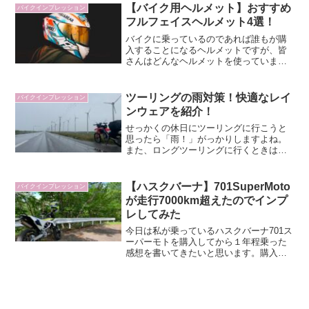
【バイク用ヘルメット】おすすめ
バイクインプレッション
フルフェイスヘルメット4選！
バイクに乗っているのであれば誰もが購
入することになるヘルメットですが、皆
さんはどんなヘルメットを使っています
か？これからヘルメット購入したいけ
ど、どれを買えばいいか分からないとい
う方は是非この記事を読んで頂ければと
ツーリングの雨対策！快適なレイ
バイクインプレッション
思います。
ンウェアを紹介！
せっかくの休日にツーリングに行こうと
思ったら「雨！」がっかりしますよね。
また、ロングツーリングに行くときは必
ず携帯したいアイテムがレインウェアで
す。今日は筆者が長年探してきたレイン
ウェアに出会えたので皆さんにも紹介し
【ハスクバーナ】701SuperMoto
バイクインプレッション
たいと思います。
が走行7000km超えたのでインプ
レしてみた
今日は私が乗っているハスクバーナ701ス
ーパーモトを購入してから１年程乗った
感想を書いてきたいと思います。購入を
迷っている方なんかの参考になれば幸い
です。