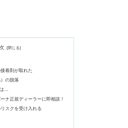
次
の接着剤が取れた
品）の脱落
は…
バーナ正規ディーラーに即相談！
のリスクを受け入れる
換