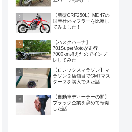
ムパーツも紹介！
【新型CRF250L】MD47の
国産社外マフラーを比較し
てみました！
【ハスクバーナ】
701SuperMotoが走行
7000km超えたのでインプ
レしてみた
【ロレックスマラソン】マ
ラソン２店舗目でGMTマス
ター２を購入できた話
【自動車ディーラーの闇】
ブラック企業を辞めて転職
した話