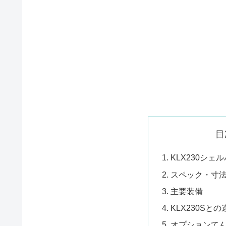
目
KLX230シェ
スペック・寸
主要装備
KLX230Sとの
オプションて