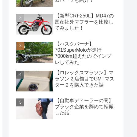
ムパーツも紹介！
【新型CRF250L】MD47の
国産社外マフラーを比較し
てみました！
【ハスクバーナ】
701SuperMotoが走行
7000km超えたのでインプ
レしてみた
【ロレックスマラソン】マ
ラソン２店舗目でGMTマス
ター２を購入できた話
【自動車ディーラーの闇】
ブラック企業を辞めて転職
した話