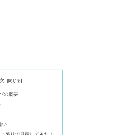
次
ルパの概要
法
違い
んこ盛りで見積してみた！