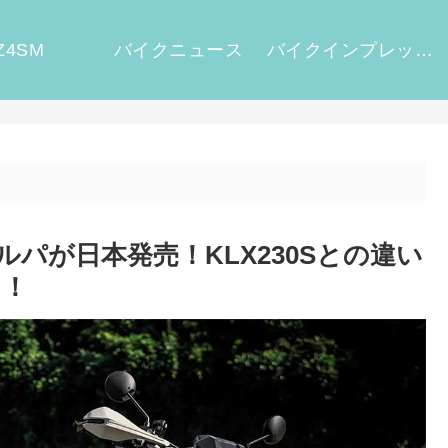
Z4SM
バイクニュース
バイクインプレッション
シェルパが日本発売！KLX230Sとの違い
レ！