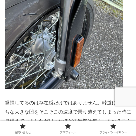
発揮してるのは存在感だけではありません。峠道にありが
ちな大きな凹をそこそこの速度で乗り越えてしまった時に
身構えていましたが思ったほどの衝撃は無く「あれ？こん
なもんかな」と感じる程度。ストローク量260mmのFフォ
お問い合わせ
プロフィール
プライバシーポリシー