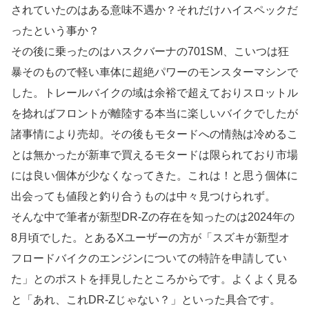
されていたのはある意味不遇か？それだけハイスペックだ
ったという事か？
その後に乗ったのはハスクバーナの701SM、こいつは狂
暴そのもので軽い車体に超絶パワーのモンスターマシンで
した。トレールバイクの域は余裕で超えておりスロットル
を捻ればフロントが離陸する本当に楽しいバイクでしたが
諸事情により売却。その後もモタードへの情熱は冷めるこ
とは無かったが新車で買えるモタードは限られており市場
には良い個体が少なくなってきた。これは！と思う個体に
出会っても値段と釣り合うものは中々見つけられず。
そんな中で筆者が新型DR-Zの存在を知ったのは2024年の
8月頃でした。とあるXユーザーの方が「スズキが新型オ
フロードバイクのエンジンについての特許を申請してい
た」とのポストを拝見したところからです。よくよく見る
と「あれ、これDR-Zじゃない？」といった具合です。