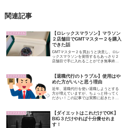
関連記事
【ロレックスマラソン】マラソン
ライフスタイル
２店舗目でGMTマスター２を購入
できた話
GMTマスター２を買おうと決意し、ロレ
ックスマラソンを覚悟するもあっさり２
店舗目で手に入れることができ無事終了
できました。今日は僕が正規販売店でロ
レックスを購入できた時の条件やロレッ
クスマラソンの考察を書いていこうと思
【退職代行のトラブル】使用はや
ライフスタイル
います。
めた方がいいと思う理由
近年、退職代行を使い退職しようとする
方が増えていますが、ちょっと待ってく
ださい！この記事では実際に起きたトラ
ブル事例を交えて、退職代行を使っては
いけない理由を解説していきたいと思い
ます。
【ダイエットはこれだけでOK】
ライフスタイル
BIG３だけやれば十分痩せれま
す！