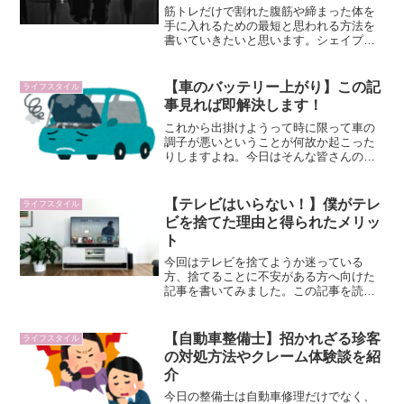
筋トレだけで割れた腹筋や締まった体を
手に入れるための最短と思われる方法を
書いていきたいと思います。シェイプア
ップを目的とした筋トレではこれから紹
介する３種目だけを行えば男性・女性問
わず、高い効果を実感できるものになり
【車のバッテリー上がり】この記
ライフスタイル
ますので是非最後まで読んでいってくだ
事見れば即解決します！
さい。
これから出掛けようって時に限って車の
調子が悪いということが何故か起こった
りしますよね。今日はそんな皆さんの
「困った」を解決する記事を書いていき
たいと思います。また、この記事では
「なるべく早く解決させる」をモットー
【テレビはいらない！】僕がテレ
ライフスタイル
に簡潔な記事を心がけています。
ビを捨てた理由と得られたメリッ
ト
今回はテレビを捨てようか迷っている
方、捨てることに不安がある方へ向けた
記事を書いてみました。この記事を読ん
で頂ければテレビを捨てることへの不安
を払拭できるので是非最後まで読んで頂
ければと思います。
【自動車整備士】招かれざる珍客
ライフスタイル
の対処方法やクレーム体験談を紹
介
今日の整備士は自動車修理だけでなく、