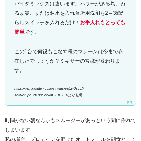
バイタミックスは違います。パワーがある為、ぬ
るま湯、またはお水を入れ台所用洗剤を2～3滴た
らしスイッチを入れるだけ！
お手入れもとっても
簡単
です。
この1台で何役もこなす程のマシーンは今まで存
在したでしょうか？ミキサーの常識が変わりま
す。
https://item.rakuten.co.jp/citygas/ea52-0253/?
scid=af_pc_etc&sc2id=af_101_0_0より引用
時間がない朝なんかもスムージーがあっという間に作れて
しまいます
私の場合、プロテインを混ぜたオートミールを朝食として