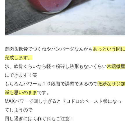
鶏肉＆軟骨でつくねやハンバーグなんかも
あっという間に
完成します。
氷、軟骨くらいなら軽々粉砕し跡形もないくらい
木端微塵
にできます！笑
もちろんパワーも１０段階で調整できるので
微妙なサジ加
減も思いのまま
です。
MAXパワーで回しすぎるとドロドロのペースト状になっ
てしまうので
回し過ぎにはくれぐれもご注意！