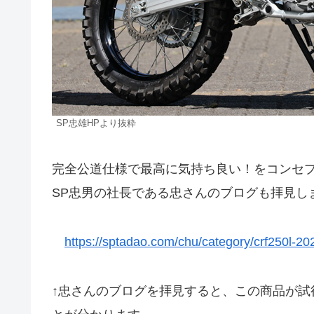
SP忠雄HPより抜粋
完全公道仕様で最高に気持ち良い！をコンセ
SP忠男の社長である忠さんのブログも拝見し
https://sptadao.com/chu/category/crf250l-20
↑忠さんのブログを拝見すると、この商品が試