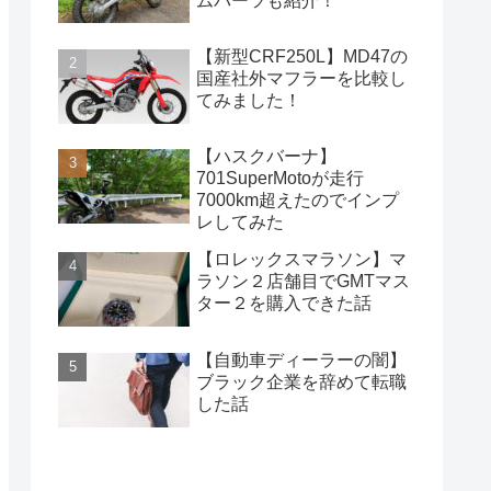
ムパーツも紹介！
【新型CRF250L】MD47の
国産社外マフラーを比較し
てみました！
【ハスクバーナ】
701SuperMotoが走行
7000km超えたのでインプ
レしてみた
【ロレックスマラソン】マ
ラソン２店舗目でGMTマス
ター２を購入できた話
【自動車ディーラーの闇】
ブラック企業を辞めて転職
した話