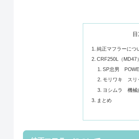
目
純正マフラーにつ
CRF250L（MD
SP忠男 POW
モリワキ スリ
ヨシムラ 機械曲
まとめ