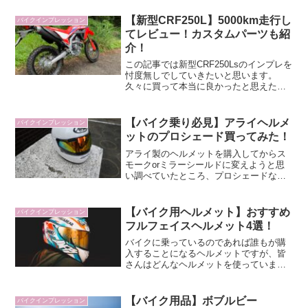
いない！って場所なので是非参考にして
下さい
【新型CRF250L】5000km走行し
バイクインプレッション
てレビュー！カスタムパーツも紹
介！
この記事では新型CRF250Lsのインプレを
忖度無しでしていきたいと思います。
久々に買って本当に良かったと思えたバ
イクなので、是非最後まで読んでいただ
ければと思います。
【バイク乗り必見】アライヘルメ
バイクインプレッション
ットのプロシェード買ってみた！
アライ製のヘルメットを購入してからス
モークorミラーシールドに変えようと思
い調べていたところ、プロシェードなる
とんでもなく便利な商品が出ていること
が判明し即決購入してみました。筆者は
視力が弱いため、夜ツーリングを避けて
【バイク用ヘルメット】おすすめ
バイクインプレッション
いましたが、プロシェードシステムを導
フルフェイスヘルメット4選！
入してからというもの時間を気にせずツ
ーリングを一層楽しむことができるよう
バイクに乗っているのであれば誰もが購
になりました。
入することになるヘルメットですが、皆
さんはどんなヘルメットを使っています
か？これからヘルメット購入したいけ
ど、どれを買えばいいか分からないとい
う方は是非この記事を読んで頂ければと
【バイク用品】ボブルビー
バイクインプレッション