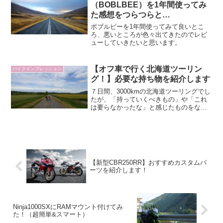
思います。
（BOBLBEE）を1年間使ってみ
た感想をつらつらと…
ボブルビーを1年間使ってみて良いとこ
ろ、悪いところが色々出てきたのでレビ
ューしていきたいと思います。
【オフ車で行く北海道ツーリン
バイクインプレッション
グ！】必要な持ち物を紹介します
７日間、3000kmの北海道ツーリングでし
たが、「持っていくべきもの」や「これ
は要らなかったな」と感じたものをなる
べく簡潔に紹介していきたいと思いま
す。
【新型CBR250RR】おすすめカスタムパ
ーツを紹介します！
Ninja1000SXにRAMマウント付けてみ
た！（超簡単&スマート）