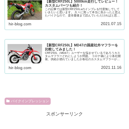
【新型CRF250L】5000km走行してレビュー！
カスタムパーツも紹介！
この記事では新型CRF250Lsのインプレを忖度無しでして
いきたいと思います。 久々に買って本当に良かったと思え
たバイクなので、是非最後まで読んでいただければと思い
ます。
2021.07.15
hir-blog.com
【新型CRF250L】MD47の国産社外マフラーを
比較してみました！
CRF250L（MD47）ユーザーを悩ませているであろうカス
タムマフラーどれにしようか問題。 コロナ禍により各社開
発、供給が遅れていましたが各社のカスタムマフラーがぼ
ちぼち出揃ってきたので、各社のものを比較検討してみま
した。
2021.11.16
hir-blog.com
バイクインプレッション
スポンサーリンク