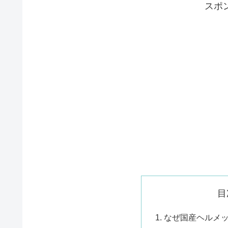
スポ
目
なぜ国産ヘルメ