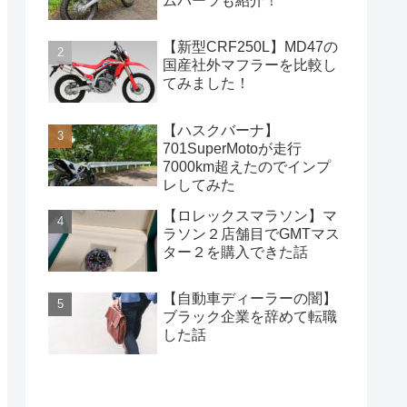
ムパーツも紹介！
【新型CRF250L】MD47の
国産社外マフラーを比較し
てみました！
【ハスクバーナ】
701SuperMotoが走行
7000km超えたのでインプ
レしてみた
【ロレックスマラソン】マ
ラソン２店舗目でGMTマス
ター２を購入できた話
【自動車ディーラーの闇】
ブラック企業を辞めて転職
した話