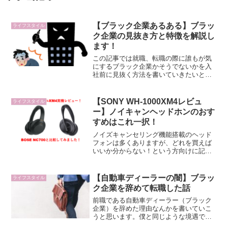
【ブラック企業あるある】ブラッ
ライフスタイル
ク企業の見抜き方と特徴を解説し
ます！
この記事では就職、転職の際に誰もが気
にするブラック企業かそうでないかを入
社前に見抜く方法を書いていきたいと思
います。この記事を読んでいただくこと
でブラック企業に入社してしまうリスク
を可能な限り減らせるのでこれから転職
【SONY WH-1000XM4レビュ
ライフスタイル
活動を始める方や就職する方のお役に立
ー】ノイキャンヘッドホンのおす
てれば幸いです！
すめはこれ一択！
ノイズキャンセリング機能搭載のヘッド
フォンは多くありますが、どれを買えば
いいか分からない！という方向けに記事
を書きました。この記事はあなたの「ど
れを買えばいいか迷っている！」を解決
できる記事となっています。「ノイズキ
【自動車ディーラーの闇】ブラッ
ライフスタイル
ャンセリングとは～」といった項目はす
ク企業を辞めて転職した話
っ飛ばして結論から簡潔に書いているの
で短時間でこの商品の良さが理解しても
前職である自動車ディーラー（ブラック
らえると思います。
企業）を辞めた理由なんかを書いていこ
うと思います。僕と同じような境遇で、
転職しようか悩んでいる人への参考にな