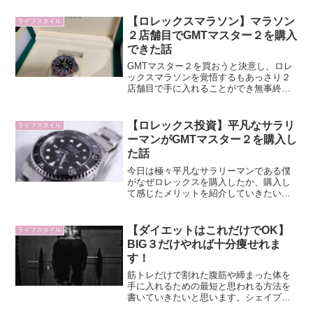
れば幸いです。
【ロレックスマラソン】マラソン
ライフスタイル
２店舗目でGMTマスター２を購入
できた話
GMTマスター２を買おうと決意し、ロレ
ックスマラソンを覚悟するもあっさり２
店舗目で手に入れることができ無事終了
できました。今日は僕が正規販売店でロ
レックスを購入できた時の条件やロレッ
クスマラソンの考察を書いていこうと思
【ロレックス投資】平凡なサラリ
ライフスタイル
います。
ーマンがGMTマスター２を購入し
た話
今日は極々平凡なサラリーマンである僕
がなぜロレックスを購入したか、購入し
て感じたメリットを紹介していきたいと
思います。ロレックスが好きな人や投資
目的でロレックスの購入を迷っている人
向けの記事になっています。
【ダイエットはこれだけでOK】
ライフスタイル
BIG３だけやれば十分痩せれま
す！
筋トレだけで割れた腹筋や締まった体を
手に入れるための最短と思われる方法を
書いていきたいと思います。シェイプア
ップを目的とした筋トレではこれから紹