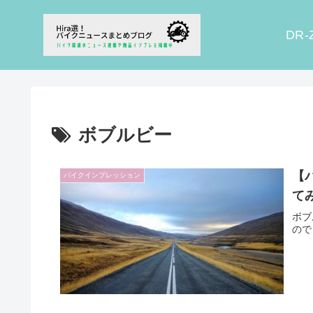
DR-
ボブルビー
【
バイクインプレッション
て
ボブ
ので