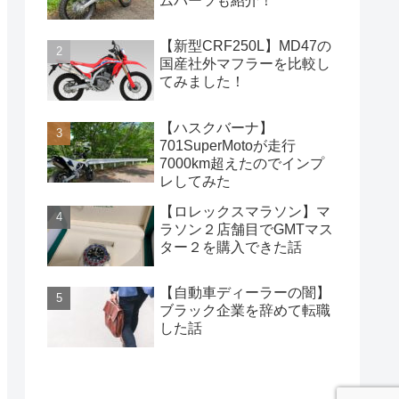
ムパーツも紹介！
【新型CRF250L】MD47の
国産社外マフラーを比較し
てみました！
【ハスクバーナ】
701SuperMotoが走行
7000km超えたのでインプ
レしてみた
【ロレックスマラソン】マ
ラソン２店舗目でGMTマス
ター２を購入できた話
【自動車ディーラーの闇】
ブラック企業を辞めて転職
した話